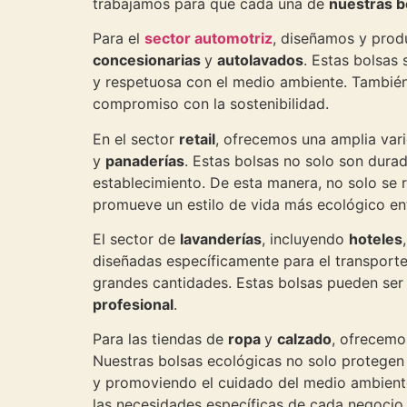
trabajamos para que cada una de
nuestras b
Para el
sector automotriz
, diseñamos y prod
concesionarias
y
autolavados
. Estas bolsas
y respetuosa con el medio ambiente. También
compromiso con la sostenibilidad.
En el sector
retail
, ofrecemos una amplia var
y
panaderías
. Estas bolsas no solo son durad
establecimiento. De esta manera, no solo se 
promueve un estilo de vida más ecológico entr
El sector de
lavanderías
, incluyendo
hoteles
diseñadas específicamente para el transporte
grandes cantidades. Estas bolsas pueden ser 
profesional
.
Para las tiendas de
ropa
y
calzado
, ofrecemo
Nuestras bolsas ecológicas no solo protegen 
y promoviendo el cuidado del medio ambiente 
las necesidades específicas de cada negocio.