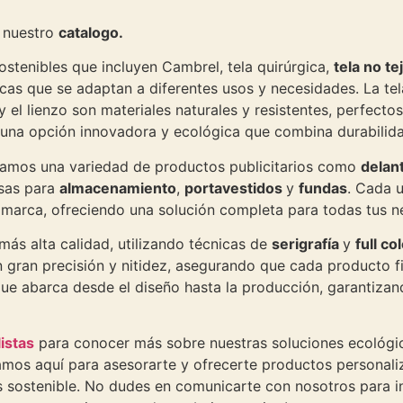
s nuestro
catalogo.
stenibles que incluyen Cambrel, tela quirúrgica,
tela no te
cas que se adaptan a diferentes usos y necesidades. La tela
n y el lienzo son materiales naturales y resistentes, perfec
 una opción innovadora y ecológica que combina durabilidad
camos una variedad de productos publicitarios como
delan
lsas para
almacenamiento
,
portavestidos
y
fundas
. Cada 
tu marca, ofreciendo una solución completa para todas tus 
más alta calidad, utilizando técnicas de
serigrafía
y
full co
gran precisión y nitidez, asegurando que cada producto fin
 que abarca desde el diseño hasta la producción, garantiza
istas
para conocer más sobre nuestras soluciones ecológi
stamos aquí para asesorarte y ofrecerte productos persona
 sostenible. No dudes en comunicarte con nosotros para ini