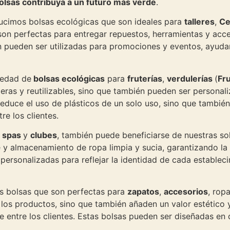
olsas contribuya a un futuro más verde
.
ucimos bolsas ecológicas que son ideales para
talleres
,
Ce
 son perfectas para entregar repuestos, herramientas y acc
 pueden ser utilizadas para promociones y eventos, ayudan
iedad de
bolsas ecológicas
para
fruterías
,
verdulerías
(
Fr
eras y reutilizables, sino que también pueden ser personal
reduce el uso de plásticos de un solo uso, sino que tambié
e los clientes.
,
spas
y
clubes
, también puede beneficiarse de nuestras s
 y almacenamiento de ropa limpia y sucia, garantizando la 
personalizadas para reflejar la identidad de cada establec
s bolsas que son perfectas para
zapatos
,
accesorios
, rop
los productos, sino que también añaden un valor estético y
entre los clientes. Estas bolsas pueden ser diseñadas en 